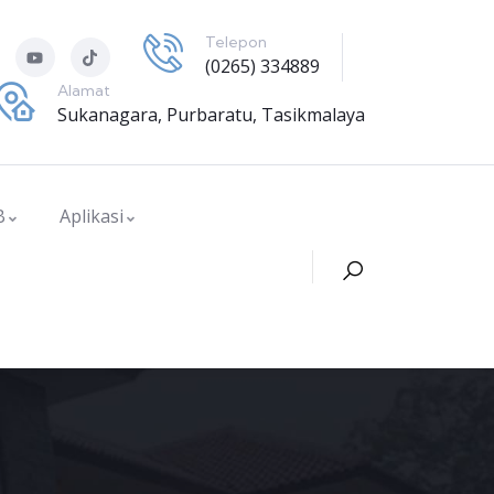
Telepon
(0265) 334889
Alamat
Sukanagara, Purbaratu, Tasikmalaya
B
Aplikasi
ok Ilmiah Remaja (KIR)