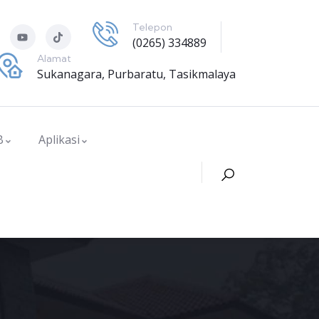
Telepon
(0265) 334889
Alamat
Sukanagara, Purbaratu, Tasikmalaya
B
Aplikasi
ok Ilmiah Remaja (KIR)